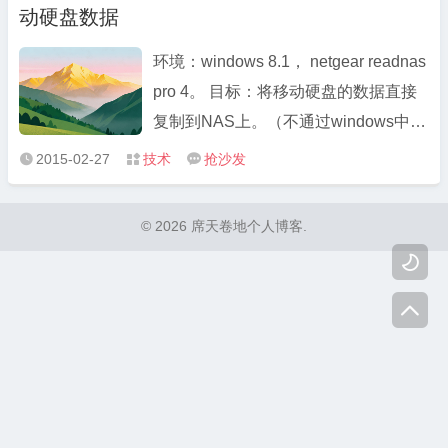
动硬盘数据
搜索告诉我这是可能的（尽管 Netgear
...
环境：windows 8.1， netgear readnas
pro 4。 目标：将移动硬盘的数据直接
复制到NAS上。（不通过windows中
转） 最近NAS比较热门，多数用的群
2015-02-27
技术
抢沙发



晖，手上有一个netgear readnas pro
4，原4块2T的硬盘满了，准备换为4T
© 2026 席天卷地个人博客.
的。先备份原数据，换上新硬盘。开机

显示屏提示RAID错误，开不了机。买
...
