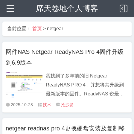
席天卷地个人博客
当前位置：
首页
>
netgear
网件NAS Netgear ReadyNAS Pro 4固件升级
到6.9版本
我找到了多年前的旧 Netgear
ReadyNAS PRO 4，并想将其升级到
最新版本的固件。ReadyNAS 说最新
版本是 RAIDiator 4.2，但是当我访问
2025-10-28
技术
抢沙发



Netgear 的支持网站时，他们似乎发布
了一个名为 ReadyNAS OS 的全新作系
netgear readnas pro 4更换硬盘安装及复制移
统 – 最新版本是 6.10.3。 一些互联网