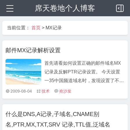
席天卷地个人博客
当前位置：
首页
>
MX记录
邮件MX记录解析设置
首先请看如何设置正确的邮件域名MX
记录及反解PTR记录设置。 今天设置
一35中国频道域名时，发现设置了不能
只能发不能收，外部邮箱一发就退信。
2009-08-04
技术
抢沙发



nslookup一下发现了错误 命令如下：
nslookup set type=mx XXXX.com
什么是DNS,A记录,子域名,CNAME别
XXXX.com MX preference = 10, mail
名,PTR,MX,TXT,SRV 记录,TTL值,泛域名
exchanger = mail.xxxx.com.xxxx.com