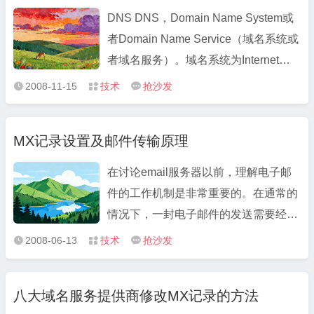
...
DNS DNS，Domain Name System或
者Domain Name Service（域名系统或
者域名服务）。域名系统为Internet上
的主机分配域名地址和IP地址。由于网
2008-11-15
技术
抢沙发



络中的计算机都必须有个IP地址，来识
别,互相之间才能通信,但让我们记住一
MX记录设置及邮件传输原理
大串的IP地址来访问网站显然是不可能
的,所以用户使用域名地址，而DNS系
在讨论email服务器以前，理解电子邮
统 ...
件的工作机制是非常重要的。在通常的
情况下，一封电子邮件的发送需要经过
用户代理，传输代理和投递代理等三个
2008-06-13
技术
抢沙发



程序的参与。 当用户发送一封电子邮件
时，他并不能直接将信件发送到对方邮
八大域名服务提供商修改MX记录的方法
件地址指定的服务器上，而是必须首先