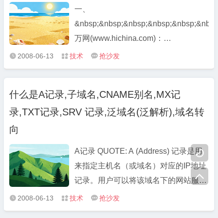
试图去寻找一个信件传输代理 ...
一、
&nbsp;&nbsp;&nbsp;&nbsp;&nbsp;&nbsp
万网(www.hichina.com)：
1.&nbsp;&nbsp;&nbsp;&nbsp; 通过会
2008-06-13
技术
抢沙发



员区修改MX记录： 1）访问
www.net.cn，输入数字ID和密码，点击
什么是A记录,子域名,CNAME别名,MX记
登录 ...
录,TXT记录,SRV 记录,泛域名(泛解析),域名转
向
A记录 QUOTE: A (Address) 记录是用

来指定主机名（或域名）对应的IP地址

记录。用户可以将该域名下的网站服务
器指向到自己的web server上。同时也
2008-06-13
技术
抢沙发



可以设置您域名的子域名。通俗来说A