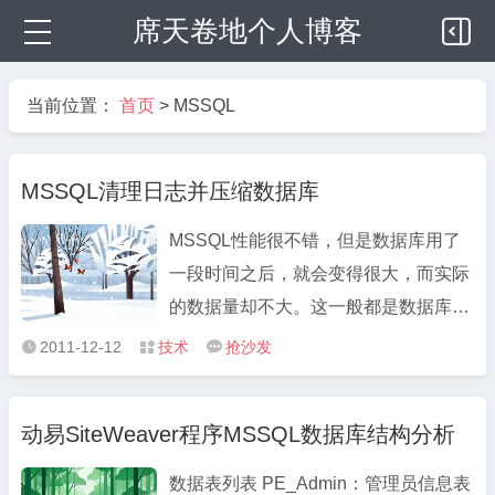
席天卷地个人博客
当前位置：
首页
>
MSSQL
MSSQL清理日志并压缩数据库
MSSQL性能很不错，但是数据库用了
一段时间之后，就会变得很大，而实际
的数据量却不大。这一般都是数据库日
志引起的，数据库日志的增长可以达到
2011-12-12
技术
抢沙发



好几百M。 网上的MSSQL虚拟主
机价格也贵，要想不让数据库超容，只
动易SiteWeaver程序MSSQL数据库结构分析
好压缩下数据库日志或者删除数据库日
志。下面是一个减小数据库大小的方 ...
数据表列表 PE_Admin：管理员信息表