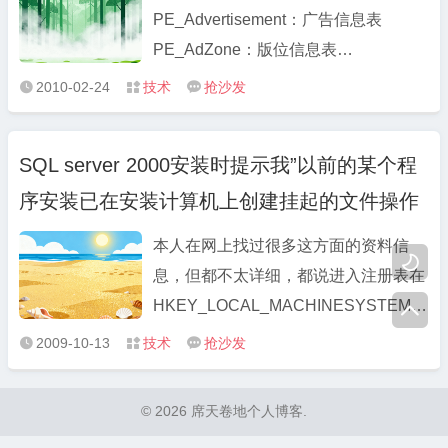
PE_Advertisement：广告信息表
PE_AdZone：版位信息表
PE_Announce：公告信息表
2010-02-24
技术
抢沙发



PE_AreaCollection：采集信息表
PE_Article：文章信息表 PE_Author：
SQL server 2000安装时提示我”以前的某个程
文章作者信息表 PE_Bank：银行帐户
序安装已在安装计算机上创建挂起的文件操作
信息表 PE_BankrollItem：银行明细帐
单信息表 PE_Card：银行充 ...
本人在网上找过很多这方面的资料信

息，但都不太详细，都说进入注册表在
HKEY_LOCAL_MACHINESYSTEMCurrentC

Manager中找到
2009-10-13
技术
抢沙发



PendingFileRenameOperations项目，
并删除它。这样就可以清除安装暂挂项
© 2026 席天卷地个人博客.
目。但具体在安装过程中怎样操作却没