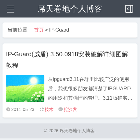
席天卷地个人博客
当前位置：
首页
>
IP-Guard
IP-Guard(威盾) 3.50.0918安装破解详细图解
教程
从ipguard3.11在群里比较广泛的使用
后，我想很多朋友都清楚了IPGUARD
的用途和其强悍的管理。3.11版确实是
很稳定的版本，而且是完美破解，只可
2011-05-23
技术
抢沙发



惜不能监控到QQ，在流量控制上也有
BUG（官方承认的）。而现在使用IPG
© 2026 席天卷地个人博客.
的朋友要享福了，IPGUARD3.5“完美”