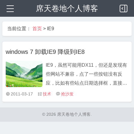
席天卷地个人博客
当前位置：
首页
>
IE9
windows 7 卸载IE9 降级到IE8
IE9，虽然可能用DX11，但还是发现有
些网站不兼容，点了一些按钮没有反
应，比如有些站点日期选择框，直接出
英文，网银部分用不了。 还是降级吧。
2011-03-17
技术
抢沙发



如果直接安装IE7 或者 IE8会提示些操
作系统不兼容。 控制面板： 1、程序和
© 2026 席天卷地个人博客.
功能 2、查看已安装的更新 3、找到
IE9，右键，卸载，重启 4、如果 ...