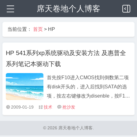
席天卷地个人博客
当前位置：
首页
>
HP
HP 541系列xp系统驱动及安装方法 及惠普全
系列笔记本驱动下载
首先按F10进入CMOS找到倒数第二项
有disk开头的，进入后找到SATA的选
项，按左右键修改为disenble，按F10
保存后才能找到硬盘，安装时一般的
2009-01-19
技术
抢沙发



ghost盘是不能安装的，我只有用XP的
安装盘一步一步安装才成功的，安装要
© 2026 席天卷地个人博客.
序列号和激活的看此贴： 能用的PRO