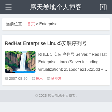
席天卷地个人博客
当前位置：
首页
>
Enterprise
RedHat Enterprise Linux5安装序列号
RHEL 5 安装 序列号 Server: * Red Hat
Enterprise Linux (Server including
virtualization): 2515dd4e215225dd +
Red Hat Enterprise Linux Virtualization
2007-08-20
技术
抢沙发



Platform: 49af89414d147589 Client: *
Red Hat Enterprise Linux Desktop:
© 2026 席天卷地个人博客.
660266e267419c67 + Red Hat
Enterprise Lin ...