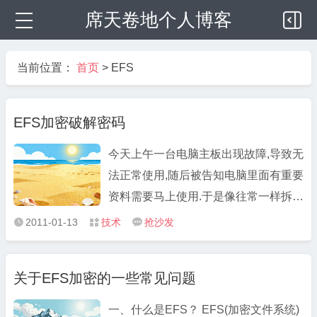
席天卷地个人博客
当前位置：
首页
>
EFS
EFS加密破解密码
今天上午一台电脑主板出现故障,导致无
法正常使用,随后被告知电脑里面有重要
资料需要马上使用.于是像往常一样拆下
来硬盘挂到另外一台电脑,开机之后才发
2011-01-13
技术
抢沙发



现这块硬盘所有分区都使用了EFS加密,
所有文件都无法读取,复制. 百度之后听
关于EFS加密的一些常见问题
说把分区GHOST,然后用Ghostexp能够
正常读取,测试之后失败.又 ...
一、什么是EFS？ EFS(加密文件系统)