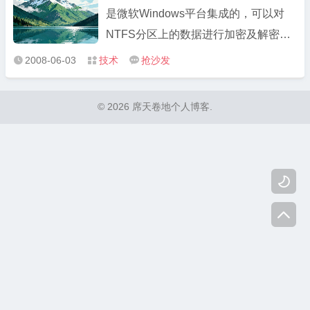
是微软Windows平台集成的，可以对
NTFS分区上的数据进行加密及解密的
协议。用户使用EFS可以有效的保证数
2008-06-03
技术
抢沙发



据存储的安全性，可以让数据不被未知
的第三方窥探。它不仅适合个人用户使
© 2026 席天卷地个人博客.
用，同样对于数据安全性要求较高的企
业用户，EFS的功能也将发挥得淋漓尽
致 ...

