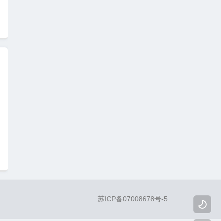
苏ICP备07008678号-5
.
