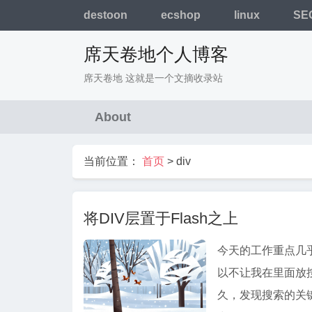
destoon
ecshop
linux
SE
席天卷地个人博客
席天卷地 这就是一个文摘收录站
About
当前位置：
首页
>
div
将DIV层置于Flash之上
今天的工作重点几乎
以不让我在里面放
久，发现搜索的关