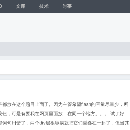
O
文库
技术
时事
都放在这个题目上面了。因为主管希望flash的容量尽量少，所
按钮，可是有要我在网页里面放，在同一个地方。。。 试了好
键词句用错了，两个div层很容易就把它们重叠在一起了，但当其