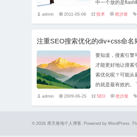
中一个放的是flash
admin
2011-05-06
技术
抢沙发





注重SEO搜索优化的div+css命
要知道，搜索引擎
才能更好地让搜索
索优化呢？可能从最
的就是最有效的。 下
admin
2009-06-25
SEO
抢沙发




© 2026 席天卷地个人博客.
Powered by
WordPress
. T