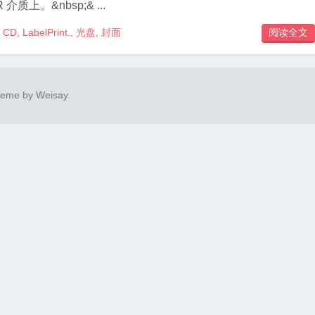
介质上。&nbsp;& ...
CD
,
LabelPrint.
,
光盘
,
封面
阅读全文

heme by
Weisay
.