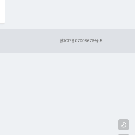
苏ICP备07008678号-5
.
