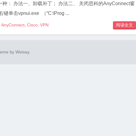
一、卸载补丁； 办法二、 关闭思科的AnyConnect窗
vpnui.exe （“C:\Prog ...
AnyConnect
,
Cisco
,
VPN
阅读全文

heme by
Weisay
.