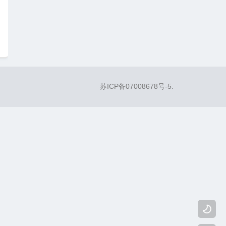
苏ICP备07008678号-5
.
