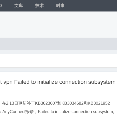
O
文库
技术
时事
vpn Failed to initialize connection subsystem
10，在2.13日更新补丁KB3023607和KB3034682和KB3021952
yConnect报错，Failed to initialize connection subsystem。