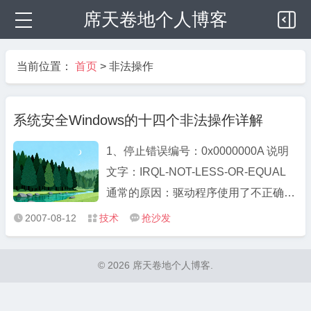
席天卷地个人博客
当前位置：
首页
>
非法操作
系统安全Windows的十四个非法操作详解
1、停止错误编号：0x0000000A 说明
文字：IRQL-NOT-LESS-OR-EQUAL
通常的原因：驱动程序使用了不正确的
内存地址。 解决方法：如果无法登陆，
2007-08-12
技术
抢沙发



则重新启动计算机。当出现可用的作系
统列表时，按F8键。在Windows高级
© 2026 席天卷地个人博客.
选项菜单屏幕上，选择“最后一次正确
的配置”，然后按回车键。 检查是否正