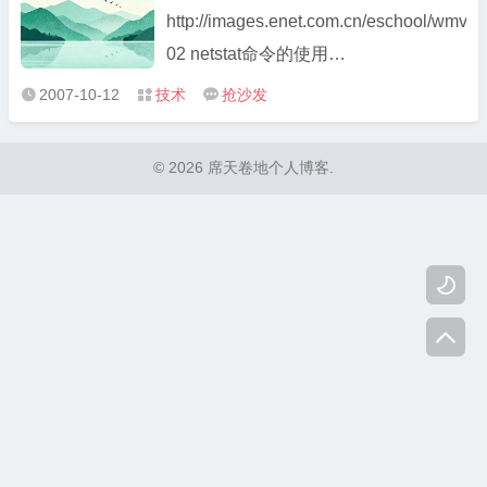
http://images.enet.com.cn/eschool/wmv/
02 netstat命令的使用
http://images.enet.com.cn/eschool/wmv/n
2007-10-12
技术
抢沙发



03 tasklist和taskkill的使用
http://images.enet.com.cn/eschool/wmv/ta
© 2026 席天卷地个人博客.
04 扫描器X-SCAN的使用(上)
http://images.enet.com.cn ...

