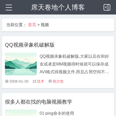
席天卷地个人博客
当前位置：
首页
>
视频
QQ视频录象机破解版
QQ视频录象机破解版,大家以后在和好
友或者是MM视频得时候就可以保存成
AVI格式得视频文件,而且占用空间不大,
软件是绿色版得(250K),也比较好用!! 有
2008-01-30
技术
抢沙发



用得朋友可以收藏 QQ视频录象机破解
版 不支持讯雷
很多人都在找的电脑视频教学
01 ping命令的使用