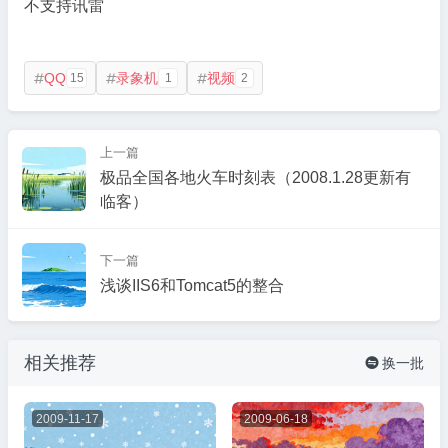
不支持讯雷
QQ
录象机
视频
15
1
2



上一篇
极品全国各地火车时刻表（2008.1.28更新有
临客）
下一篇
浅谈IIS6和Tomcat5的整合
相关推荐
换一批

2009-11-17
2009-06-18