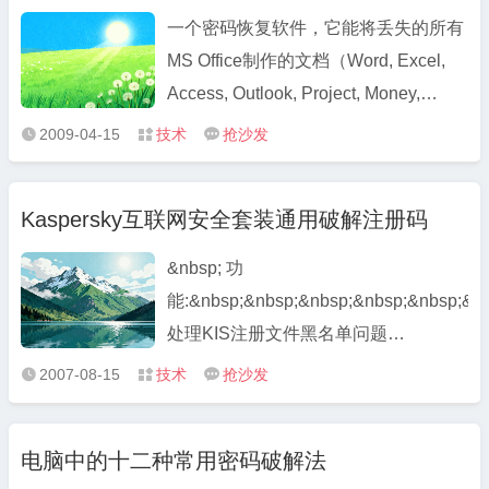
一个密码恢复软件，它能将丢失的所有
MS Office制作的文档（Word, Excel,
Access, Outlook, Project, Money,
PowerPoint, Visio, Publisher,
2009-04-15
技术
抢沙发



OneNote, Backup, Schedule+, Mail）
的密码找回 主要格式如下： Microsoft
Kaspersky互联网安全套装通用破解注册码
Word 文档 Microsoft Excel 文档
Microsoft Access 数据库 Microsoft ...
&nbsp; 功
能:&nbsp;&nbsp;&nbsp;&nbsp;&nbsp;&nb
处理KIS注册文件黑名单问题
&nbsp;&nbsp;&nbsp;&nbsp;&nbsp;&nbsp
2007-08-15
技术
抢沙发



无限期使用KIS[声明]:
&nbsp;&nbsp;&nbsp;&nbsp;&nbsp;&nbsp
电脑中的十二种常用密码破解法
此工具仅适用于个人计 ...