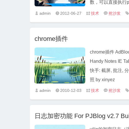
数，可以直接执行p
admin
2012-06-27
技术
抢沙发




chrome插件
chrome插件 AdBlock+
Handy Notes IE 
快手: 截屏, 批注, 
照 by xinyez
admin
2010-12-03
技术
抢沙发




日志加密功能 For PJBlog v2.7 Bui