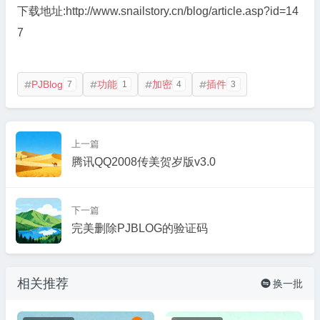
下载地址:http://www.snailstory.cn/blog/article.asp?id=14
7
PJBlog
功能
加密
插件
7
1
4
3




上一篇
腾讯QQ2008传美贺岁版v3.0
下一篇
完美删除PJBLOG的验证码
相关推荐
换一批
