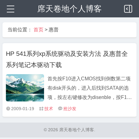
席天卷地个人博客
当前位置：
首页
>
惠普
HP 541系列xp系统驱动及安装方法 及惠普全
系列笔记本驱动下载
首先按F10进入CMOS找到倒数第二项
有disk开头的，进入后找到SATA的选
项，按左右键修改为disenble，按F10
保存后才能找到硬盘，安装时一般的
2009-01-19
技术
抢沙发



ghost盘是不能安装的，我只有用XP的
安装盘一步一步安装才成功的，安装要
© 2026 席天卷地个人博客.
序列号和激活的看此贴： 能用的PRO