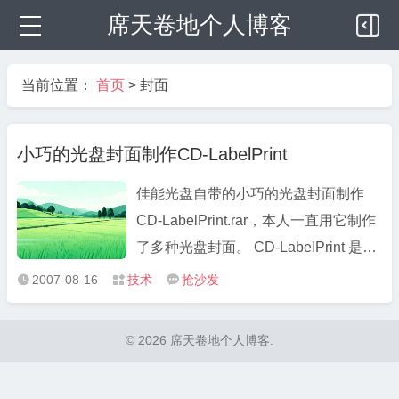
席天卷地个人博客
当前位置：
首页
>
封面
小巧的光盘封面制作CD-LabelPrint
佳能光盘自带的小巧的光盘封面制作
CD-LabelPrint.rar，本人一直用它制作
了多种光盘封面。 CD-LabelPrint 是一
套标签打印软件，专门设计用于
2007-08-16
技术
抢沙发



&ldquo;直接打印 CD-R&rdquo;。本软
件提供了多种多样的工具，可供您轻松
© 2026 席天卷地个人博客.
制作富于原创性的作品并直接打印到
CD-R 介质上。&nbsp;& ...