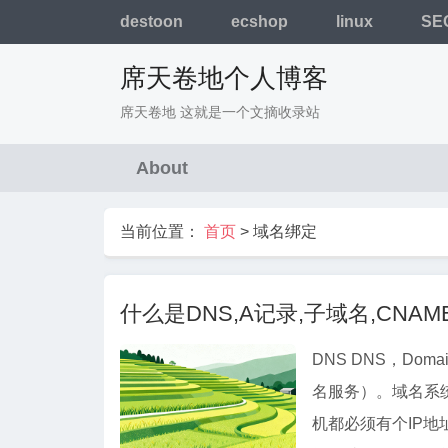
destoon
ecshop
linux
SE
席天卷地个人博客
席天卷地 这就是一个文摘收录站
About
当前位置：
首页
>
域名绑定
什么是DNS,A记录,子域名,CNAME别
DNS DNS，Domai
名服务）。域名系统
机都必须有个IP地