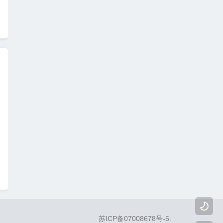

苏ICP备07008678号-5
.