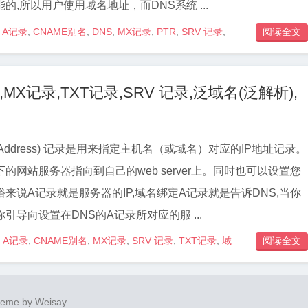
的,所以用户使用域名地址，而DNS系统 ...
A记录
,
CNAME别名
,
DNS
,
MX记录
,
PTR
,
SRV 记录
,
阅读全文
名
MX记录,TXT记录,SRV 记录,泛域名(泛解析),
A (Address) 记录是用来指定主机名（或域名）对应的IP地址记录。
的网站服务器指向到自己的web server上。同时也可以设置您
来说A记录就是服务器的IP,域名绑定A记录就是告诉DNS,当你
引导向设置在DNS的A记录所对应的服 ...
A记录
,
CNAME别名
,
MX记录
,
SRV 记录
,
TXT记录
,
域
阅读全文

heme by
Weisay
.