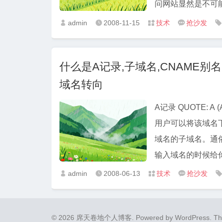
问网站显然是不可能
admin
2008-11-15
技术
抢沙发





TTL值
,
TXT记录
,
域名绑定
,
域名转向
,
子域名
,
泛域
什么是A记录,子域名,CNAME别名,
域名转向
A记录 QUOTE: 
用户可以将该域名下
域名的子域名。通俗
输入域名的时候给你
admin
2008-06-13
技术
抢沙发




名绑定
,
域名转向
,
子域名
,
泛域名(泛解析)
© 2026 席天卷地个人博客.
Powered by
WordPress
. T