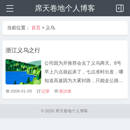
席天卷地个人博客
当前位置：
首页
>
义乌
浙江义乌之行
公司因为开推荐会去了义乌两天。8号
早上六点就起床了，七点准时出发，哪
知道高速因为大雾封路，只能走公路。
驾驶员只能根据GPS导航仪的指示开
2008-01-09
记录
抢沙发



车。发现这东东真的比较好使，一是道
路比较精确，二是反应速度也比较快，
© 2026 席天卷地个人博客.
价格差不多3000，而且可以定期更新数
据，可插扩展卡，可以看电影 ...