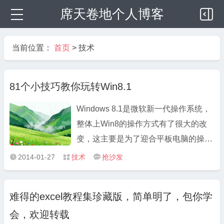
席天卷地个人博客
当前位置：
首页
>
技术
81个小技巧教你玩转Win8.1
Windows 8.1是微软新一代操作系统，
整体上Win8的操作方式有了很大的改
变，这主要是为了迎合平板电脑的操作
习惯，从而使Win8成为一款能在平板
2014-01-27
技术
抢沙发



电脑上有所作为的操作系统…… 这一点
上，个人还是很看好微软的实力的，
难得的excel教程集珍藏版，简单明了，包你学
Surface正式发售的时候，价格如果合
会，欢迎转载
适，说不定本人也会购入一台，毕竟