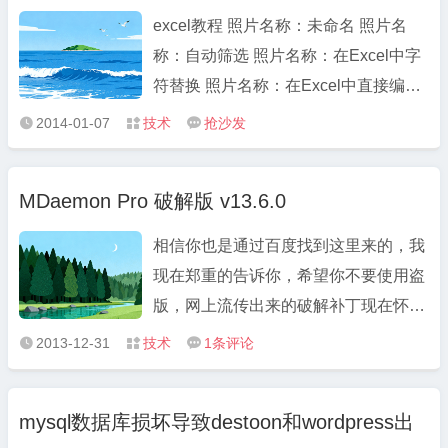
Windo ...
excel教程 照片名称：未命名 照片名
称：自动筛选 照片名称：在Excel中字
符替换 照片名称：在Excel中直接编辑
“宏” 照片名称：在Excel中为导入外部
2014-01-07
技术
抢沙发



数据 照片名称：在Excel中行列快速转
换 照片名称：在Excel中运行“宏” 照片
MDaemon Pro 破解版 v13.6.0
名称：在Excel中添加说明文字 照片名
称：在Excel中数据分 ...
相信你也是通过百度找到这里来的，我
现在郑重的告诉你，希望你不要使用盗
版，网上流传出来的破解补丁现在怀疑
都是厂家人员故意放出来钓鱼的，
2013-12-31
技术
1条评论



Mdaemon和微软走的路一样，先让你
盗版，然后再起诉你，现在Mdaemon
mysql数据库损坏导致destoon和wordpress出
在中国的代理基本上都是忙于打官司，