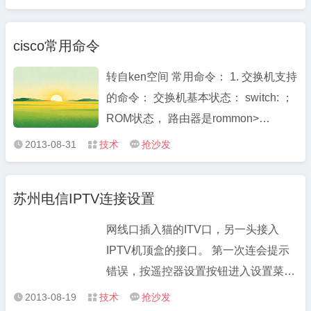
<Directory>; Options Indexes Includes
FollowSymLinks ExecCGI MultiViews
cisco常用命令
AllowOverride None </Directory>;
Indexes 当指定的Inde ...
转自ken空间 常用命令： 1. 交换机支持
的命令： 交换机基本状态： switch: ；
ROM状态， 路由器是rommon>
hostname> ；用户模式 hostname# ；
2013-08-31
技术
抢沙发



特权模式 hostname(config)# ；全局配
置模式 hostname(config-if)# ；接口状
苏州电信IPTV连接设置
态 交换机口令设置： switch>enable
；进入特权模式 switc ...
网线口插入猫的ITV口，另一头接入
IPTV机顶盒的接口。 第一次连会提示
错误，按遥控器设置按钮进入设置菜
单，进入密码6321。 左边选择
2013-08-19
技术
抢沙发


