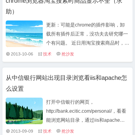
chrome浏览器淘宝搜索时商品显示不全（求
Users: You must go to the SysWOW64
助）
folder and copy the GroupPolicy,
GroupPolicyUsers fol ...
更新：可能是chrome的插件影响，卸
载所有插件后正常，没功夫去研究哪一
个有问题。 近日用淘宝搜索商品时，发
现经常出现商品明明显示有几千个，但
2013-10-06
技术
抢沙发



显示出来的只有几个，淘宝网页页头页
尾均显示正常，看不出异样，刷新几
从中信银行网站出现目录浏览看iis和apache怎
次，在正常和非正常中自动变换，
么设置
chrome已更新到最新版，在IE下搜索时
...
打开中信银行的网页，
http://bank.ecitic.com/personal/，看看
能浏览网站目录，通过iis和apache怎
么防止这一现象发生。先说下apache.
2013-09-09
技术
抢沙发


