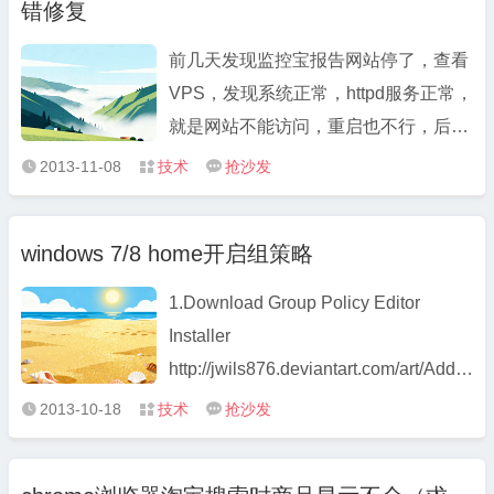
错修复
请看这一样有多少公司被告了，如果你
不 ...
前几天发现监控宝报告网站停了，查看
VPS，发现系统正常，httpd服务正常，
就是网站不能访问，重启也不行，后来
发现是VPS空间满了，导致mysql服务
2013-11-08
技术
抢沙发



不能正常启动，删除日志及备份文件，
重启恢复正常。 表现1、destoon后台
windows 7/8 home开启组策略
登录时出现已在哪IP登录，提示退出，
返回首页，再重登录正常； 表现2 ...
1.Download Group Policy Editor
Installer
http://jwils876.deviantart.com/art/Add-
GPEDIT-msc-215792914 2.x32版本一
2013-10-18
技术
抢沙发



般直接安装即可使用;对于x64版本问题,
解决方法如下: A. Windows 7 x64