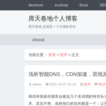
destoon
ecshop
linux
SE
席天卷地个人博客
席天卷地 这就是一个文摘收录站
About
当前位置：
首页
>
技术
> 正文
浅析智能DNS，CDN加速，双线
admin
2011-12-07
01:24
技术
抢沙




相信有很多的朋友会被这几个名词绕的有些头大
术。其实不然，虽然他们的目的都是一个：让