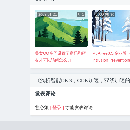
2008-01-21

1
2009-09-30
美女QQ空间设置了密码和密
McAFee8.5i企业版Ho
友才可以访问怎么办
Intrusion Preventio
装图解
《浅析智能DNS，CDN加速，双线加速
发表评论
您必须
[ 登录 ]
才能发表评论！