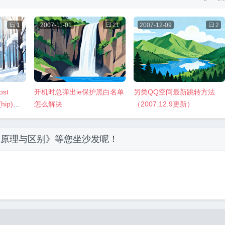

1
2007-11-01

21
2007-12-09

2
st
开机时总弹出ie保护黑白名单
另类QQ空间最新跳转方法
n(hip)安
怎么解决
（2007.12.9更新）
的原理与区别》
等您坐沙发呢！