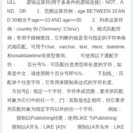
ULL 逻辑运算符(用于多条件的逻辑连接)：NOT、A
ND、OR 1、范围运算符例：age BETWEEN 10 AN
D 30相当于age>=10 AND age<=30 2、列表运算符
例：country IN ('Germany','China') 3、模式匹配符
例：常用于模糊查找，它判断列值是否与指定的字符串格
式相匹配。可用于char、varchar、text、ntext、datetime
和smalldatetime等类型查询。 可使用以下通配字
符： 百分号%：可匹配任意类型和长度的字符，如
果是中文，请使用两个百分号即%%。 下划线_：匹
配单个任意字符，它常用来限制表达式的字符长度。
方括号[]：指定一个字符、字符串或范围，要求所匹配
对象为它们中的任一个。[^]：其取值也[] 相同，但它要求
所匹配对象为指定字符以外的任一个字符。 例如：
限制以Publishing结尾，使用LIKE '%Publishing'
限制以A开头：LIKE '[A]%' 限制以A开头外：LIKE