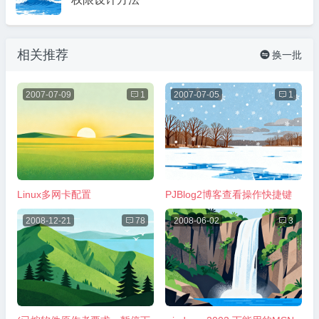
相关推荐
换一批

2007-07-09

1
2007-07-05

1
Linux多网卡配置
PJBlog2博客查看操作快捷键
2008-12-21

78
2008-06-02

3