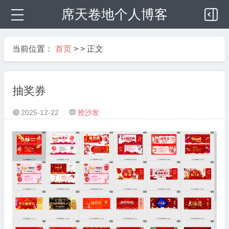
席天卷地个人博客
当前位置：
首页
> > 正文
抽奖券
2025-12-22
抢沙发

