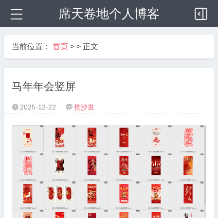
席天卷地个人博客
当前位置：
首页
> > 正文
马年年会竖屏
2025-12-22
抢沙发

