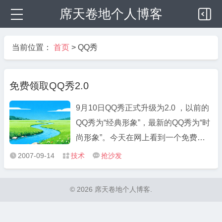
席天卷地个人博客
当前位置：
首页
>
QQ秀
免费领取QQ秀2.0
9月10日QQ秀正式升级为2.0 ，以前的
QQ秀为“经典形象”，最新的QQ秀为“时
尚形象”。今天在网上看到一个免费领
取QQ秀2.0的方法，自己就随便领了一
2007-09-14
技术
抢沙发



套，趁现在方法还可以用，想要的赶紧
去领取，等方法失效了就晚了。 1、首
© 2026 席天卷地个人博客.
先打开 http://show8.qq.com ，登陆QQ
帐号。 2、复制下面相应的地址在 ...