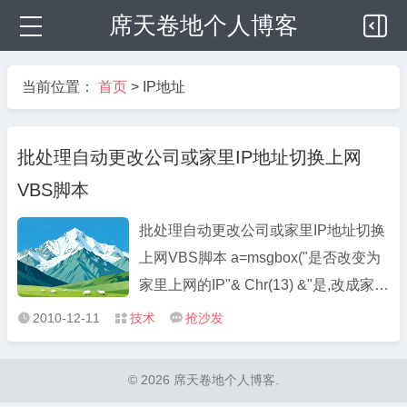
席天卷地个人博客
当前位置：
首页
>
IP地址
批处理自动更改公司或家里IP地址切换上网
VBS脚本
批处理自动更改公司或家里IP地址切换
上网VBS脚本 a=msgbox("是否改变为
家里上网的IP"& Chr(13) &"是,改成家里
的"& Chr(13) &"否,改成公司的"&
2010-12-11
技术
抢沙发



Chr(13) &"取消不改变IP"& Chr(13) &
Chr(10) & Chr(10) &" ...
© 2026 席天卷地个人博客.