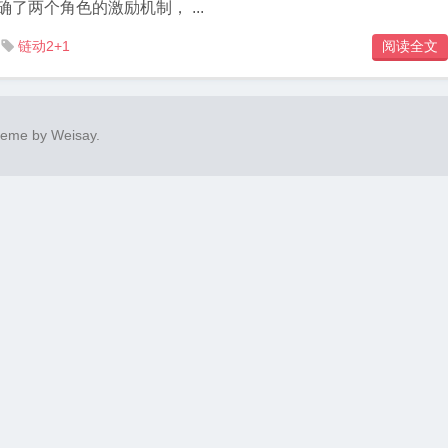
了两个角色的激励机制， ...
链动2+1
阅读全文

heme by
Weisay
.