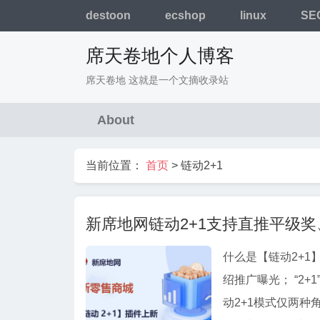
destoon
ecshop
linux
SE
席天卷地个人博客
席天卷地 这就是一个文摘收录站
About
当前位置：
首页
>
链动2+1
新席地网链动2+1支持直推平级
什么是【链动2+1
绍推广曝光； “2
动2+1模式仅两种