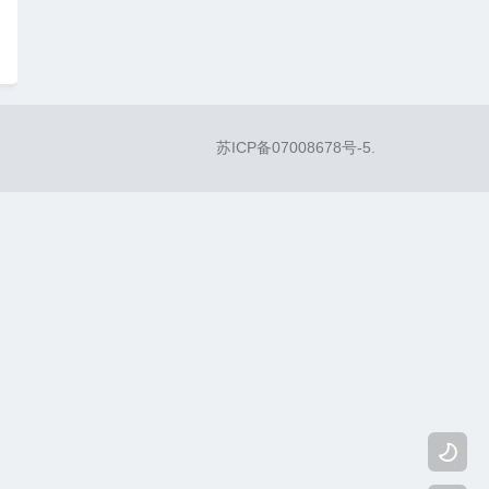
苏ICP备07008678号-5
.
