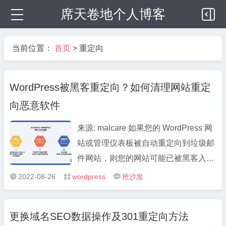
席天卷地个人博客
当前位置：
首页
>
重定向
WordPress被黑客重定向？如何清理网站重定
向恶意软件
来源: malcare 如果您的 WordPress 网
站或管理仪表板被自动重定向到垃圾邮
件网站，则您的网站可能已被黑客入侵
并感染了重定向恶意软件。 那么，对
2022-08-26
wordpress
抢沙发



于您网站上 的WordPress 被黑重定向
恶意软件，您能做些什么呢？ 首先，
更换域名SEO数据操作及301重定向方法
通过扫描您的网站来确认您是否真的有