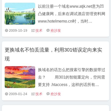
黑客入侵。 ...
以前注册一个域名www.atjk.net意为凹
凸健康网，后来在调试酒店管理资料网
www.hotelmemo.cn时，当时
www.hotelmemo.cn域名还没有掉下
2009-10-19
技术
抢沙发



来，注册不了，于是将www.atjk.net用
在这上面了。现在www.atjk.net文章没
更换域名不怕丢流量，利用301错误定向来实
有多少，但访问量保持在200以上，PR
现
为2，觉得这个域名用在酒店管理资料
的网站 ...
换域名的话怎么把搜索引擎的数据带过
去？ 用301的智能重定向，空间需
要支持 .htaccess，这样的话所有
51study.net 的数据会自动跳转到
2009-01-24
技术
抢沙发



bbpao.com，如 51study.net/index.asp
会转到 bbpao.com/index.asp，转换空