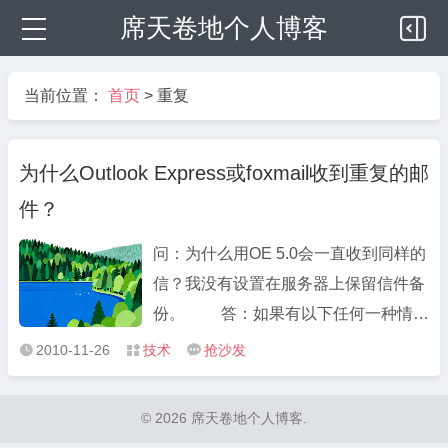
席天卷地个人博客
当前位置：
首页
>
重复
为什么Outlook Express或foxmail收到重复的邮
件？
问：为什么用OE 5.0会一直收到同样的
信？我没有设置在服务器上保留信件备
份。 答：如果有以下任何一种情
况，都会产生这个问题： 1、你在
2010-11-26
技术
抢沙发



收信过程中，按了取消或中断；
2、收信过程中出现超时； 3、网
© 2026 席天卷地个人博客.
络传输繁忙； 4、OE 5.0的