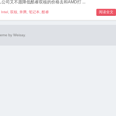
L公司又不愿降低酷睿双核的价格去和AMD打 ...
Intel
,
双核
,
奔腾
,
笔记本
,
酷睿
阅读全文

heme by
Weisay
.