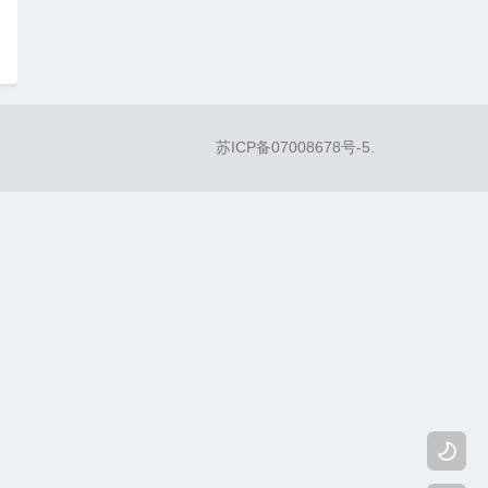
苏ICP备07008678号-5
.
