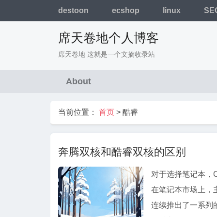
destoon
ecshop
linux
SE
席天卷地个人博客
席天卷地 这就是一个文摘收录站
About
当前位置：
首页
>
酷睿
奔腾双核和酷睿双核的区别
对于选择笔记本，
在笔记本市场上，主打
连续推出了一系列