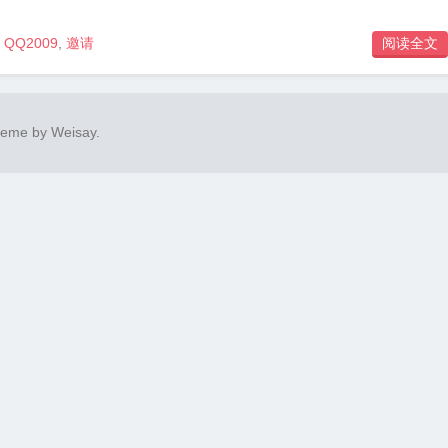
QQ2009
,
邀请
阅读全文

heme by
Weisay
.