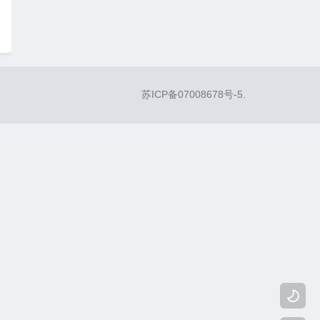
苏ICP备07008678号-5
.
