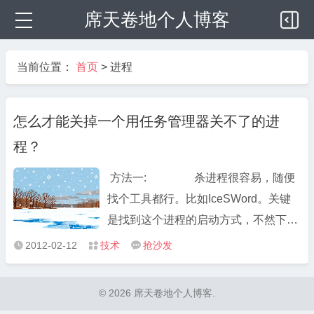
席天卷地个人博客
当前位置：
首页
>
进程
怎么才能关掉一个用任务管理器关不了的进
程？
方法一: 杀进程很容易，随便
找个工具都行。比如IceSWord。关键
是找到这个进程的启动方式，不然下次
重启它又出来了。顺便教大家一招狠
2012-02-12
技术
抢沙发



的。其实用Windows自带的工具就能杀
大部分进程： ­ c:>ntsd -c q -p
© 2026 席天卷地个人博客.
PID ­ 只有System、