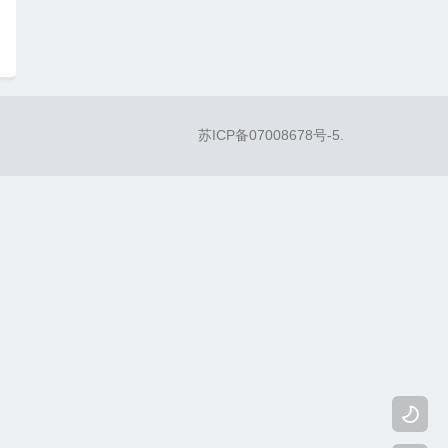
苏ICP备07008678号-5
.
