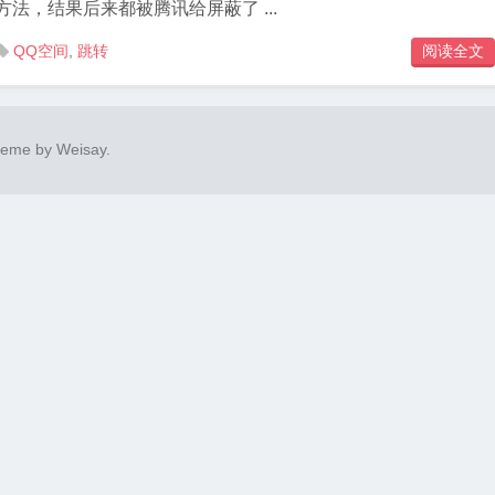
方法，结果后来都被腾讯给屏蔽了 ...
QQ空间
,
跳转
阅读全文

heme by
Weisay
.