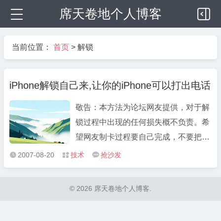
席天卷地个人博客
当前位置：
首页
>
解锁
iPhone解锁自己来,让你的iPhone可以打出电话
敬告：本方法为论坛网友提供，对于解
锁过程中出现的任何损失概不负责。希
望网友制卡过程要自己完成，不要把自
己卡的IMSI和Ki告诉别人，以免被他人
2007-08-20
技术
抢沙发



盗号！ 经过近2天的奋战，我的
iPhone终于可以打出电话了。这里我愿
© 2026 席天卷地个人博客.
意把有关过程贴出来，供有兴趣的朋友
一起分享。 事先声明，这个 ...