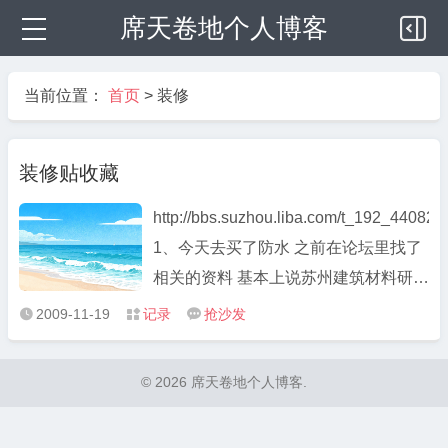
席天卷地个人博客
当前位置：
首页
>
装修
装修贴收藏
http://bbs.suzhou.liba.com/t_192_44082
1、今天去买了防水 之前在论坛里找了
相关的资料 基本上说苏州建筑材料研究
所生产的 姑苏牌js柔性防水比较可以 性
2009-11-19
记录
抢沙发



价比也不错 就去三香路的门市买了2组
175元 sj-20-I 聚合物水泥防水涂料 2、
© 2026 席天卷地个人博客.
家居装修能用什么板材 ...