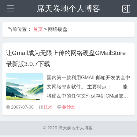
席天卷地个人博客
当前位置：
首页
>
网络硬盘
让Gmail成为无限上传的网络硬盘GMailStore
最新版3.0.7下载
国内第一款利用GMAIL邮箱开发的全中
文网络邮盘软件。 主要特点： 能
将硬盘中的任何文件保存到GMail邮箱
中,不限制文件大小,不限制文件扩展名;
2007-07-06
技术
抢沙发



完全解决了中文乱码问题; 支
持上传/下载断点续传; 具备较高的
© 2026 席天卷地个人博客.
安全性能; 只使用HTTP/HTTPS协