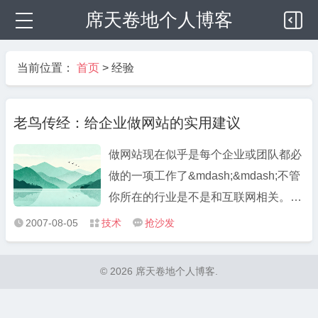
席天卷地个人博客
当前位置：
首页
>
经验
老鸟传经：给企业做网站的实用建议
做网站现在似乎是每个企业或团队都必
做的一项工作了&mdash;&mdash;不管
你所在的行业是不是和互联网相关。我
平均每周都会接到一两个朋友的电话
2007-08-05
技术
抢沙发



问：我们要做一个网站，该用什么技
术，PHP、Java还是.NET？我们该从
© 2026 席天卷地个人博客.
哪里请开发人员？我们现在开发的网站
总是有bug，该怎么办？作为一个 ...