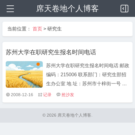
席天卷地个人博客
当前位置：
首页
>
研究生
苏州大学在职研究生报名时间电话
苏州大学在职研究生报名时间电话 邮政
编码：215006 联系部门：研究生部招
生办公室 地 址：苏州市十梓街一号 电
话：0512-65112816 传 真：0512-
2008-12-16
记录
抢沙发



65112816 5月在网站公布信息，7月报
名，10月考试，没有学位也可以报名，
© 2026 席天卷地个人博客.
三年时间 http://yjs.suda.edu.cn/
http://yjs.suda.edu.c ...