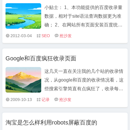
小贴士： 1、本功能提供的百度收录量
数据，相对于site语法查询数据更为准
确； 2、在网站所有页面安装百度统计
代码，产生流量数据之后，可查询百度
2012-03-04
SEO
抢沙发



收录量数据； 3、百度收录量数据更新
时间调整：从2012年2月29日起，百度
Google和百度疯狂收录页面
收录量数据每天更新一次，历史数据保
持原态； 4、如果已有流量数据 ...
这几天一直在关注我的几个站的收录情
况，从google和百度的收录情况看，这
些搜索引擎简直有点疯狂了，收录每次
增加几万，跳跃性太大。 新席地网
2009-10-13
记录
抢沙发



http://www.newxd.com收录情况
GOOGLE收录:25300 历史 2009-10-13
淘宝是怎么样利用robots屏蔽百度的
25300（增加了两万多，日志才3000