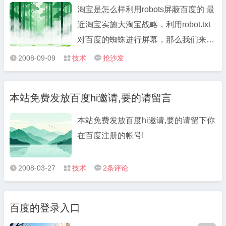
多，不知道增加的是啥内容） 2009-10-
淘宝是怎么样利用robots屏蔽百度的 最
9 ...
近淘宝实施大淘宝战略，利用robot.txt
对百度的蜘蛛进行屏幕，那么我们来看
看什么叫Robot，互联网中的页面在被
2008-09-09
技术
抢沙发



搜索引擎检索的时候是通过一种程序
robot（又称spider），自动访问互联网
本站免费发放百度hi邀请,要的请留言
上的网页并获取网页信息。 每个网站的
站长都可以在网站中 ...
本站免费发放百度hi邀请,要的请留下你
在百度注册的帐号!
2008-03-27
技术
2
条评论



百度的登录入口