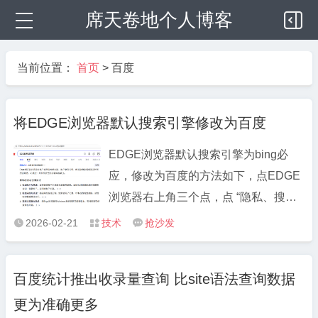
席天卷地个人博客
当前位置：
首页
>
百度
将EDGE浏览器默认搜索引擎修改为百度
EDGE浏览器默认搜索引擎为bing必
应，修改为百度的方法如下，点EDGE
浏览器右上角三个点，点 “隐私、搜索
和服务/搜索和连接体验/地址栏和搜索/
2026-02-21
技术
抢沙发



搜索引擎/添加搜索引擎”，搜索引擎名
称写百度搜索，快捷方式写上
百度统计推出收录量查询 比site语法查询数据
www.baidu.com。确定后，在百度搜索
更为准确更多
的最后一行点3个点，再点” ...