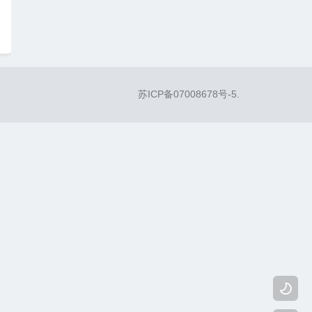
苏ICP备07008678号-5
.
