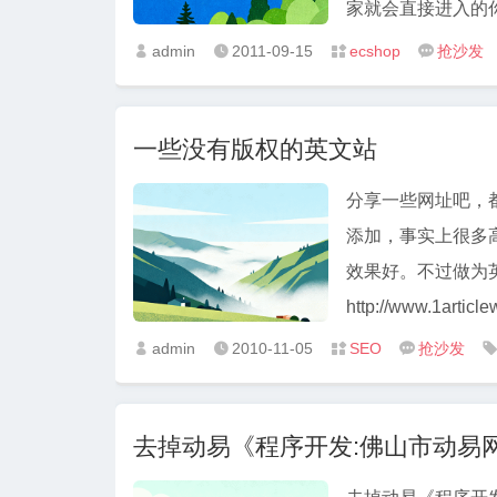
家就会直接进入的你商
admin
2011-09-15
ecshop
抢沙发




一些没有版权的英文站
分享一些网址吧，
添加，事实上很多
效果好。不过做为英
http://www.1articlew
admin
2010-11-05
SEO
抢沙发




去掉动易《程序开发:佛山市动易网