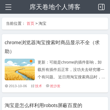
席天卷地个人博客
当前位置：
首页
>
淘宝
chrome浏览器淘宝搜索时商品显示不全（求
助）
更新：可能是chrome的插件影响，卸
载所有插件后正常，没功夫去研究哪一
个有问题。 近日用淘宝搜索商品时，发
现经常出现商品明明显示有几千个，但
2013-10-06
技术
抢沙发



显示出来的只有几个，淘宝网页页头页
尾均显示正常，看不出异样，刷新几
淘宝是怎么样利用robots屏蔽百度的
次，在正常和非正常中自动变换，