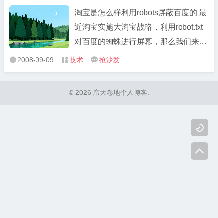
chrome已更新到最新版，在IE下搜索时
淘宝是怎么样利用robots屏蔽百度的 最
...
近淘宝实施大淘宝战略，利用robot.txt
对百度的蜘蛛进行屏幕，那么我们来看
看什么叫Robot，互联网中的页面在被
2008-09-09
技术
抢沙发



搜索引擎检索的时候是通过一种程序
robot（又称spider），自动访问互联网
© 2026 席天卷地个人博客.
上的网页并获取网页信息。 每个网站的
站长都可以在网站中 ...

