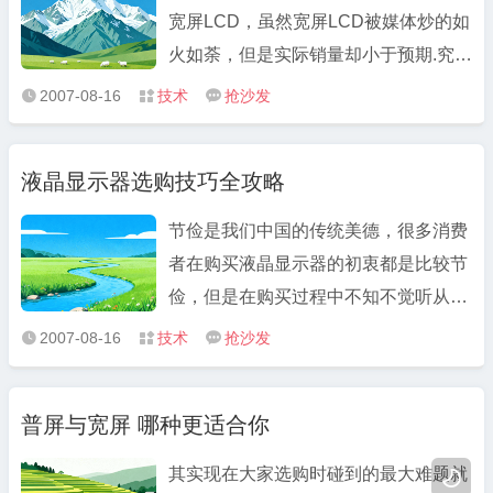
宽屏LCD，虽然宽屏LCD被媒体炒的如
火如荼，但是实际销量却小于预期.究其
原因，除了本身产能不足外，用户接受
2007-08-16
技术
抢沙发



度不高也是关键因素之一。 现在市场上
的17"宽屏（16：10）液晶，并没有沿
液晶显示器选购技巧全攻略
用和17寸（4：3）液晶相同的
1280X1024的分辨率，而是与19 ...
节俭是我们中国的传统美德，很多消费
者在购买液晶显示器的初衷都是比较节
俭，但是在购买过程中不知不觉听从商
家的宣传和随着眼花缭乱的产品就变得
2007-08-16
技术
抢沙发



非常茫然，不知该如何挑选，不知不觉
中最后的支出就比预算多出好几百大
普屏与宽屏 哪种更适合你
洋；其实作为一个消费者，拥有自己的
消费观念是非常重要的，下面本文 ...
其实现在大家选购时碰到的最大难题就
