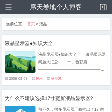
席天卷地个人博客
当前位置：
首页
>
液晶
液晶显示器●知识大全
液晶显示器●知识大全 液晶显示器
问题大汇总 一、色彩篇
———————————————–
（色彩、亮度、对比度、视角、色
2008-09-08
技术
抢沙发



温）首先特别强调：对于任何显示器
（CRT/LCD/……）来说，色彩始终 ...
为什么不建议选择17寸宽屏液晶显示器?
前不久，很多显示器厂商推出了17"的