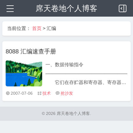
席天卷地个人博客
当前位置：
首页
>
汇编
8088 汇编速查手册
一、数据传输指令
──────────────────────────
它们在存贮器和寄存器、寄存器和
输入输出端口之间传送数据. 1. 通
2007-07-06
技术
抢沙发



用数据传送指令. MOV 传送字
或字节. MOVSX 先符号扩
© 2026 席天卷地个人博客.
展,再传送. MOVZX 先零扩
展,再传送. PUSH 把字压