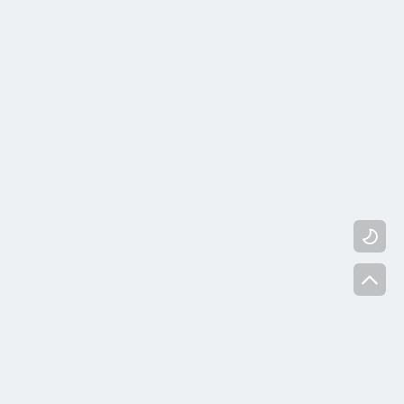
...

