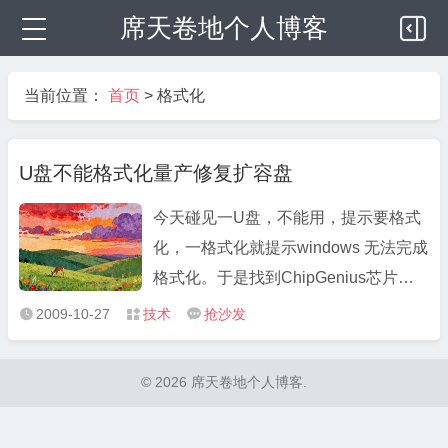
席天卷地个人博客
当前位置：
首页
>
格式化
U盘不能格式化量产修复扩容盘
今天碰见一U盘，不能用，提示要格式
化，一格式化就提示windows 无法完成
格式化。于是找到ChipGenius芯片识
别软件，识别出这是什么厂家生产的。
2009-10-27
技术
抢沙发



这个工具比较强大 ChipGenius是一款
USB设备芯片型号检测工具，可以自动
© 2026 席天卷地个人博客.
查询U盘、MP3/MP4、读卡器、移动硬
盘等一切USB设备的主控芯片型号、制