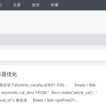
O
文库
技术
时事
标题优化
的article_cat.php,在80行 代码： $meta = $db-
ywords, cat_desc FROM ” . $ecs->table(‘article_cat’) . ”
WHERE cat_id = ‘$cat_id'”); 修改成 $meta = $db->getRow( ...