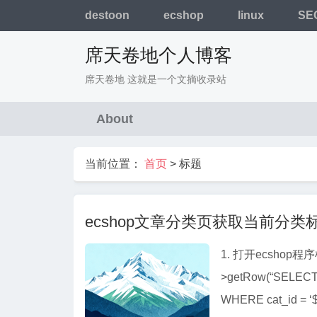
destoon
ecshop
linux
SE
席天卷地个人博客
席天卷地 这就是一个文摘收录站
About
当前位置：
首页
>
标题
ecshop文章分类页获取当前分类
1. 打开ecshop程序根目录下
>getRow(“SELECT ke