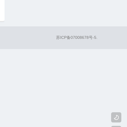
苏ICP备07008678号-5
.
