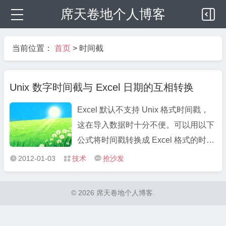
席天卷地个人博客
当前位置：
首页
>
时间截
Unix 数字时间截与 Excel 日期的互相转换
Excel 默认不支持 Unix 格式时间戳，
这在导入数据时十分不便。可以用以下
公式将时间戳转换成 Excel 格式的时
间： =(x+8*3600)/86400+70*365+19
2012-01-03
技术
抢沙发



其中x为时间戳的单元格，8*3600 中的
8 为中国的时区。然后将公式单元格设
© 2026 席天卷地个人博客.
置为日期时间格式即可。转换结果如下
图： 这个公式的原理：Excel ...