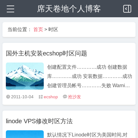
席天卷地个人博客
当前位置：
首页
>
时区
国外主机安装ecshop时区问题
创建配置文件…………成功 创建数据
库…………成功 安装数据…………成功
创建管理员帐号…………失败 Warning:
date() [function.date]: It is not safe to
2011-10-04
ecshop
抢沙发



rely on the system's timezone setti ...
linode VPS修改时区方法
默认情况下Linode时区为美国时间,对