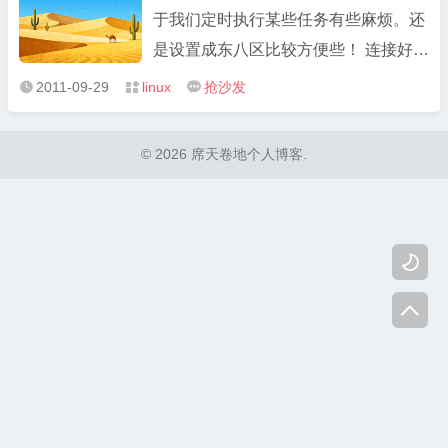
于我们定时执行某些任务有些麻烦。还
是设置成东八区比较方便些！ 连接好服
务器，然后执行 tzselect 这里我们选择
2011-09-29
linux
抢沙发



数字5 即亚洲 这里当然是选择China 然
后确定具体时区,当然我们是选择东八区
© 2026 席天卷地个人博客.
啦 OK,搞定! 点击打开linode日本东京机
房测试速度 ...

